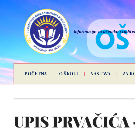
Informacije za učenike i rodite
POČETNA
O ŠKOLI
NASTAVA
ZA R
UPIS PRVAČIĆA 