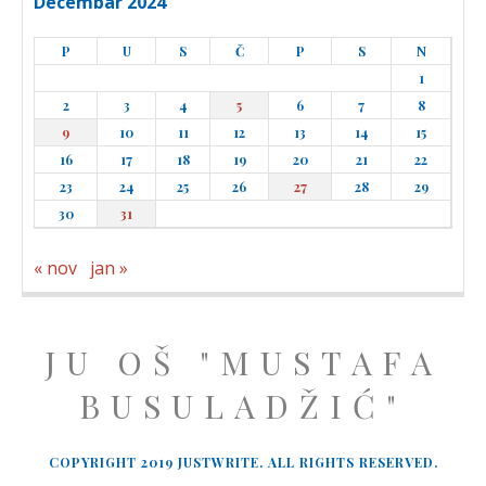
Decembar 2024
P
U
S
Č
P
S
N
1
2
3
4
5
6
7
8
9
10
11
12
13
14
15
16
17
18
19
20
21
22
23
24
25
26
27
28
29
30
31
« nov
jan »
JU OŠ "MUSTAFA
BUSULADŽIĆ"
COPYRIGHT 2019 JUSTWRITE. ALL RIGHTS RESERVED.