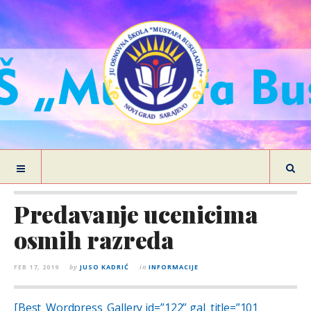
Predavanje ucenicima
osmih razreda
FEB 17, 2019
by
JUSO KADRIĆ
in
INFORMACIJE
[Best_Wordpress_Gallery id=”122” gal_title=”101