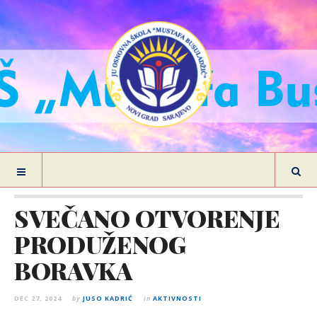
SVEČANO OTVORENJE
PRODUŽENOG
BORAVKA
DEC 27, 2024
by
JUSO KADRIĆ
in
AKTIVNOSTI