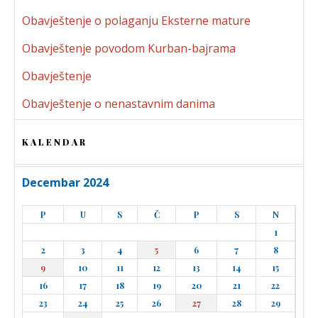
Obavještenje o polaganju Eksterne mature
Obavještenje povodom Kurban-bajrama
Obavještenje
Obavještenje o nenastavnim danima
KALENDAR
Decembar 2024
P
U
S
Č
P
S
N
1
2
3
4
5
6
7
8
9
10
11
12
13
14
15
16
17
18
19
20
21
22
23
24
25
26
27
28
29