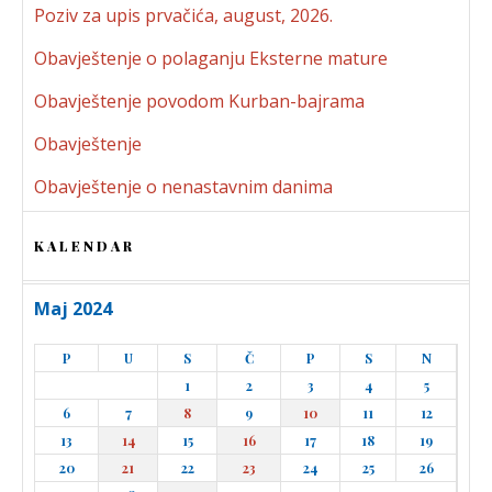
Poziv za upis prvačića, august, 2026.
Obavještenje o polaganju Eksterne mature
Obavještenje povodom Kurban-bajrama
Obavještenje
Obavještenje o nenastavnim danima
KALENDAR
Maj 2024
P
U
S
Č
P
S
N
1
2
3
4
5
6
7
8
9
10
11
12
13
14
15
16
17
18
19
20
21
22
23
24
25
26