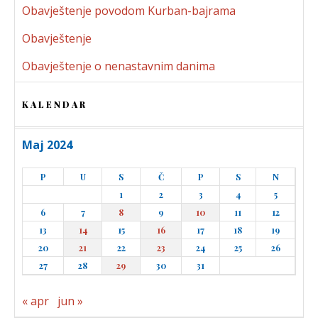
Obavještenje povodom Kurban-bajrama
Obavještenje
Obavještenje o nenastavnim danima
KALENDAR
Maj 2024
P
U
S
Č
P
S
N
1
2
3
4
5
6
7
8
9
10
11
12
13
14
15
16
17
18
19
20
21
22
23
24
25
26
27
28
29
30
31
« apr
jun »