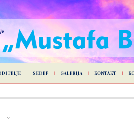
lje
ODITELJE
SEDEF
GALERIJA
KONTAKT
K
1