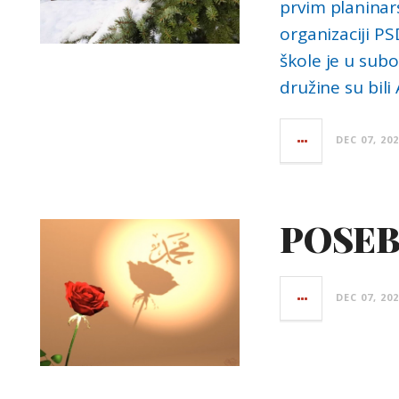
prvim planinar
organizaciji PS
škole je u subo
družine su bili
DEC 07, 20
POSEB
DEC 07, 20