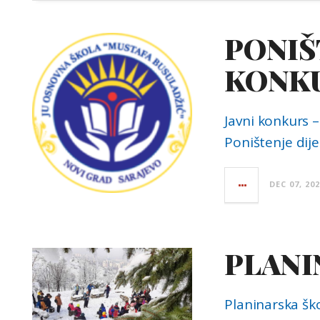
PONIŠ
KONK
Javni konkurs –
Poništenje dij
DEC 07, 20
PLANI
Planinarska šk