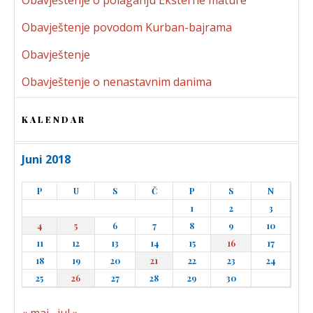
Obavještenje povodom Kurban-bajrama
Obavještenje
Obavještenje o nenastavnim danima
KALENDAR
Juni 2018
P
U
S
Č
P
S
N
1
2
3
4
5
6
7
8
9
10
11
12
13
14
15
16
17
18
19
20
21
22
23
24
25
26
27
28
29
30
« maj
jul »