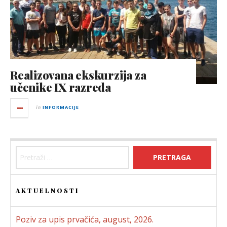
Realizovana ekskurzija za
učenike IX razreda
in
INFORMACIJE
Pretraga:
AKTUELNOSTI
Poziv za upis prvačića, august, 2026.