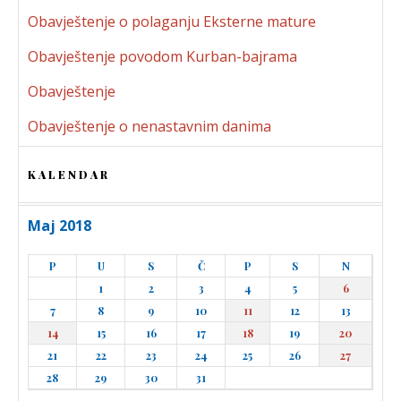
Obavještenje o polaganju Eksterne mature
Obavještenje povodom Kurban-bajrama
Obavještenje
Obavještenje o nenastavnim danima
KALENDAR
Maj 2018
P
U
S
Č
P
S
N
1
2
3
4
5
6
7
8
9
10
11
12
13
14
15
16
17
18
19
20
21
22
23
24
25
26
27
28
29
30
31