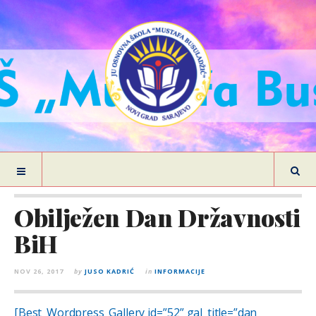
Obilježen Dan Državnosti
BiH
NOV 26, 2017
by
JUSO KADRIĆ
in
INFORMACIJE
[Best_Wordpress_Gallery id=”52” gal_title=”dan