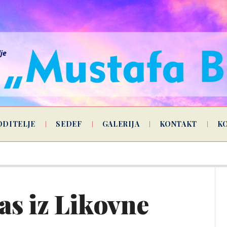
lje
ODITELJE
SEDEF
GALERIJA
KONTAKT
K
as iz Likovne