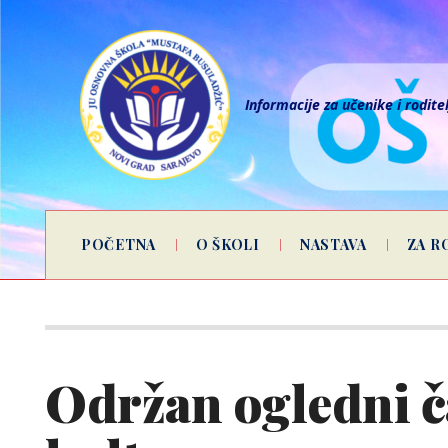
Informacije za učenike i rodite
POČETNA
O ŠKOLI
NASTAVA
ZA R
Održan ogledni č