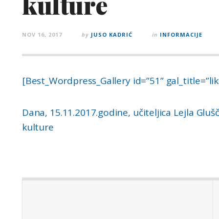
kulture
NOV 16, 2017
by
JUSO KADRIĆ
in
INFORMACIJE
[Best_Wordpress_Gallery id=”51” gal_title=”li
Dana, 15.11.2017.godine, učiteljica Lejla Glušč
kulture