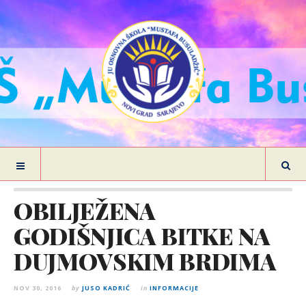
OBILJEŽENA
GODIŠNJICA BITKE NA
DUJMOVSKIM BRDIMA
NOV 30, 2016
by
JUSO KADRIĆ
in
INFORMACIJE