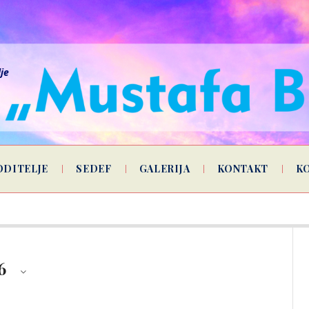
lje
ODITELJE
SEDEF
GALERIJA
KONTAKT
K
6