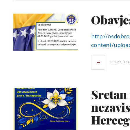
Obavješ
http://osdobro
content/uploa
FEB 27, 202
Sretan 
nezavis
Herceg