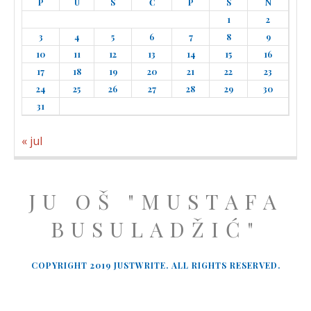
P
U
S
Č
P
S
N
1
2
3
4
5
6
7
8
9
10
11
12
13
14
15
16
17
18
19
20
21
22
23
24
25
26
27
28
29
30
31
« jul
JU OŠ "MUSTAFA
BUSULADŽIĆ"
COPYRIGHT 2019 JUSTWRITE. ALL RIGHTS RESERVED.