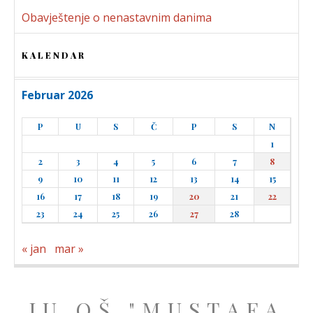
Obavještenje o nenastavnim danima
KALENDAR
Februar 2026
P
U
S
Č
P
S
N
1
2
3
4
5
6
7
8
9
10
11
12
13
14
15
16
17
18
19
20
21
22
23
24
25
26
27
28
« jan
mar »
JU OŠ "MUSTAFA