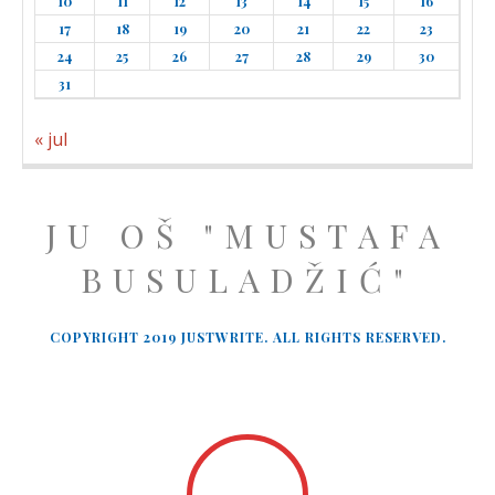
10
11
12
13
14
15
16
17
18
19
20
21
22
23
24
25
26
27
28
29
30
31
« jul
JU OŠ "MUSTAFA
BUSULADŽIĆ"
COPYRIGHT 2019 JUSTWRITE. ALL RIGHTS RESERVED.