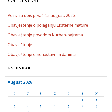
AKTUELNOSTI
Poziv za upis prvačića, august, 2026.
Obavještenje o polaganju Eksterne mature
Obavještenje povodom Kurban-bajrama
Obavještenje
Obavještenje o nenastavnim danima
KALENDAR
August 2026
P
U
S
Č
P
S
N
1
2
3
4
5
6
7
8
9