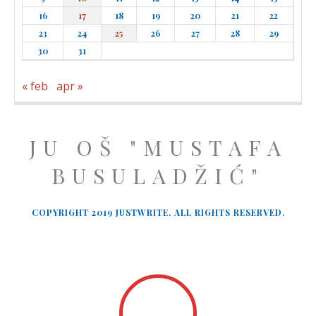
16
17
18
19
20
21
22
23
24
25
26
27
28
29
30
31
« feb
apr »
JU OŠ "MUSTAFA
BUSULADŽIĆ"
COPYRIGHT 2019 JUSTWRITE. ALL RIGHTS RESERVED.