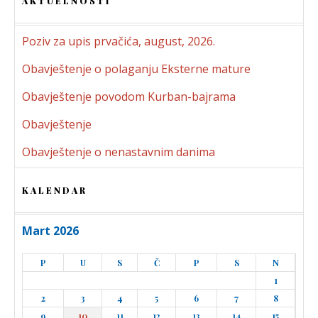
AKTUELNOSTI
Poziv za upis prvačića, august, 2026.
Obavještenje o polaganju Eksterne mature
Obavještenje povodom Kurban-bajrama
Obavještenje
Obavještenje o nenastavnim danima
KALENDAR
Mart 2026
P
U
S
Č
P
S
N
1
2
3
4
5
6
7
8
9
10
11
12
13
14
15