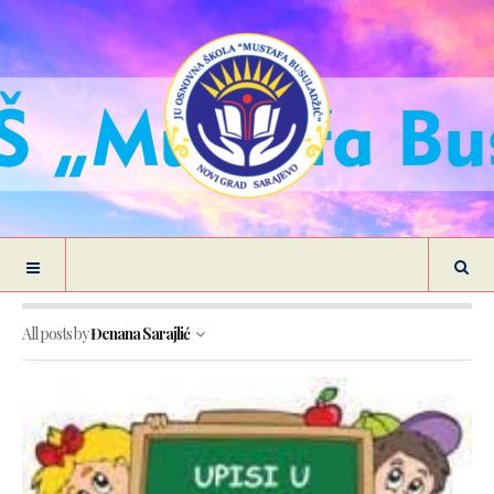
All posts by
Đenana Sarajlić