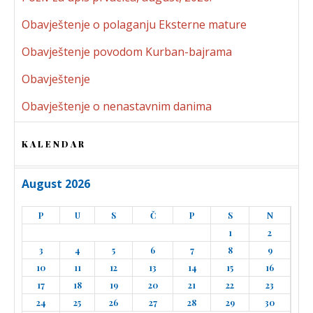
Obavještenje o polaganju Eksterne mature
Obavještenje povodom Kurban-bajrama
Obavještenje
Obavještenje o nenastavnim danima
KALENDAR
August 2026
P
U
S
Č
P
S
N
1
2
3
4
5
6
7
8
9
10
11
12
13
14
15
16
17
18
19
20
21
22
23
24
25
26
27
28
29
30