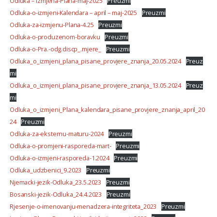
Odluka – Izmjena-Plana-maj-2025
Preuzmi
Odluka-o-izmjeni-Kalendara – april – maj-2025
Preuzmi
Odluka-za-izmjenu-Plana-4.25
Preuzmi
Odluka-o-produzenom-boravku
Preuzmi
Odluka-o-Pra.-odg.discp_.mjere_
Preuzmi
Odluka_o_izmjeni_plana_pisane_provjere_znanja_20.05.2024
Preuz
mi
Odluka_o_izmjeni_plana_pisane_provjere_znanja_13.05.2024
Preuz
mi
Odluka_o_izmjeni_Plana_kalendara_pisane_provjere_znanja_april_20
24
Preuzmi
Odluka-za-eksternu-maturu-2024
Preuzmi
Odluka-o-promjeni-rasporeda-mart-
Preuzmi
Odluka-o-izmjeni-rasporeda-1.2024
Preuzmi
Odluka_udzbenici_9.2023
Preuzmi
Njemacki-jezik-Odluka_23.5.2023
Preuzmi
Bosanski-jezik-Odluka_24.4.2023
Preuzmi
Rjesenje-o-imenovanju-menadzera-integriteta_2023
Preuzmi