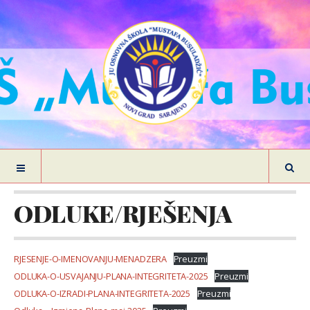
ODLUKE/RJEŠENJA
RJESENJE-O-IMENOVANJU-MENADZERA
Preuzmi
ODLUKA-O-USVAJANJU-PLANA-INTEGRITETA-2025
Preuzmi
ODLUKA-O-IZRADI-PLANA-INTEGRITETA-2025
Preuzmi