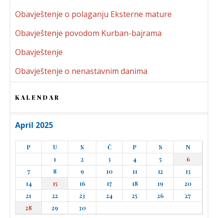
Obavještenje o polaganju Eksterne mature
Obavještenje povodom Kurban-bajrama
Obavještenje
Obavještenje o nenastavnim danima
KALENDAR
April 2025
P
U
S
Č
P
S
N
1
2
3
4
5
6
7
8
9
10
11
12
13
14
15
16
17
18
19
20
21
22
23
24
25
26
27
28
29
30