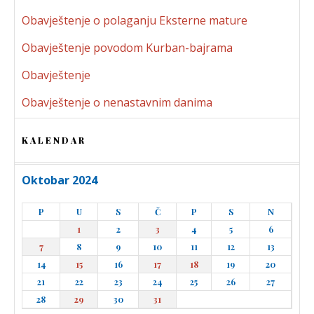
Obavještenje o polaganju Eksterne mature
Obavještenje povodom Kurban-bajrama
Obavještenje
Obavještenje o nenastavnim danima
KALENDAR
Oktobar 2024
P
U
S
Č
P
S
N
1
2
3
4
5
6
7
8
9
10
11
12
13
14
15
16
17
18
19
20
21
22
23
24
25
26
27
28
29
30
31