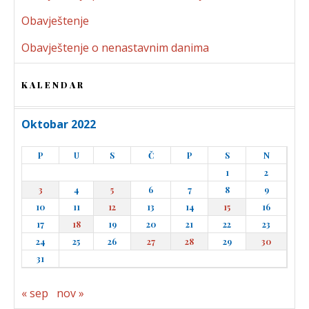
Obavještenje
Obavještenje o nenastavnim danima
KALENDAR
Oktobar 2022
P
U
S
Č
P
S
N
1
2
3
4
5
6
7
8
9
10
11
12
13
14
15
16
17
18
19
20
21
22
23
24
25
26
27
28
29
30
31
« sep
nov »