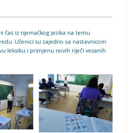
ni čas iz njemačkog jezika na temu
redu. Učenici su zajedno sa nastavnicom
u leksiku i primjenu novih riječi vezanih