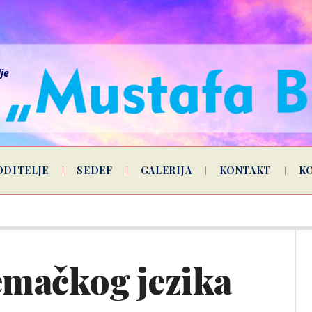
lje
ODITELJE
SEDEF
GALERIJA
KONTAKT
K
jemačkog jezika