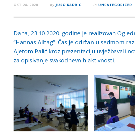
OKT 28, 2020
by
JUSO KADRIĆ
in
UNCATEGORIZED
Dana, 23.10.2020. godine je realizovan Ogled
“Hannas Alltag”. Čas je održan u sedmom raz
Ajetom Palić kroz prezentaciju uvježbavali nov
za opisivanje svakodnevnih aktivnosti.