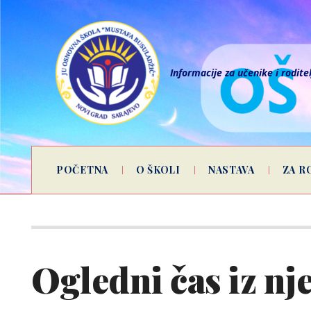
Informacije za učenike i rodite
POČETNA
O ŠKOLI
NASTAVA
ZA R
Ogledni čas iz n