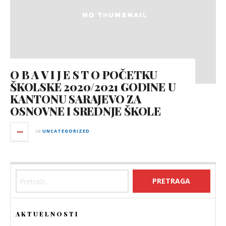
O B A V I J E S T O POČETKU
ŠKOLSKE 2020/2021 GODINE U
KANTONU SARAJEVO ZA
OSNOVNE I SREDNJE ŠKOLE
in
UNCATEGORIZED
Pretraga:
AKTUELNOSTI