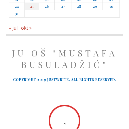
24
25
26
27
28
29
30
31
« jul
okt »
JU OŠ "MUSTAFA
BUSULADŽIĆ"
COPYRIGHT 2019 JUSTWRITE. ALL RIGHTS RESERVED.