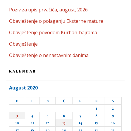
Poziv za upis prvačića, august, 2026.
Obavještenje o polaganju Eksterne mature
Obavještenje povodom Kurban-bajrama
Obavještenje
Obavještenje o nenastavnim danima
KALENDAR
August 2020
P
U
S
Č
P
S
N
1
2
3
4
5
6
7
8
9
10
11
12
13
14
15
16
17
18
19
20
21
22
23