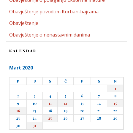
Obavještenje o polaganju Eksterne mature
Obavještenje povodom Kurban-bajrama
Obavještenje
Obavještenje o nenastavnim danima
KALENDAR
Mart 2020
P
U
S
Č
P
S
N
1
2
3
4
5
6
7
8
9
10
11
12
13
14
15
16
17
18
19
20
21
22
23
24
25
26
27
28
29
30
31