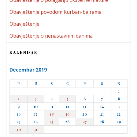
Obavještenje povodom Kurban-bajrama
Obavještenje
Obavještenje o nenastavnim danima
KALENDAR
Decembar 2019
P
U
S
Č
P
S
N
1
2
3
4
5
6
7
8
9
10
11
12
13
14
15
16
17
18
19
20
21
22
23
24
25
26
27
28
29
30
31