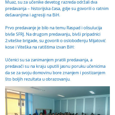
Muaz, su za učenike devetog razreda održali dva
predavanja – historijska časa, gdje su govorili o ratnim
dešavanjima i agresiji na BiH.
Prvo predavanje je bilo na temu Raspad i olisulucija
bivše SFRJ. Na drugom predavanju, bivši pripadnici
2.viteške brigade, su govorili o oslobođenju Mijatović
kose i Viteška na ratištima izvan BiH:
Učenici su sa zanimanjem pratili predavanja, a
predavači su na kraju uputili jasnu poruku učenicima
da se za svoju domovinu bore znanjem i postizanjem
što boljih rezultata u obrazovanju.