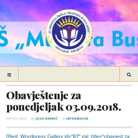
Obavještenje za
ponedjeljak 03.09.2018.
SEP 01, 2018
by
JUSO KADRIĆ
in
INFORMACIJE
[Best_Wordpress_Gallery id=”87” gal_title=”obavjest za