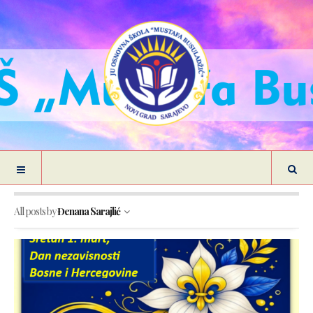
All posts by
Đenana Sarajlić