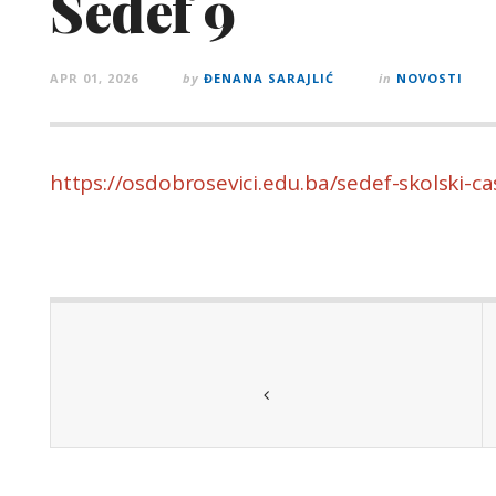
Sedef 9
APR 01, 2026
by
ĐENANA SARAJLIĆ
in
NOVOSTI
https://osdobrosevici.edu.ba/sedef-skolski-ca