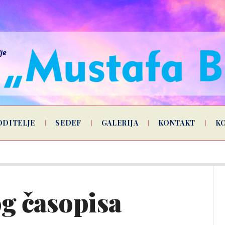
lje
ODITELJE
SEDEF
GALERIJA
KONTAKT
K
og časopisa