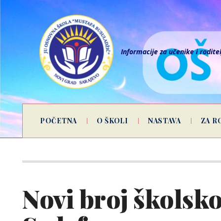
Informacije za učenike i rodite
POČETNA
O ŠKOLI
NASTAVA
ZA R
Novi broj školsk