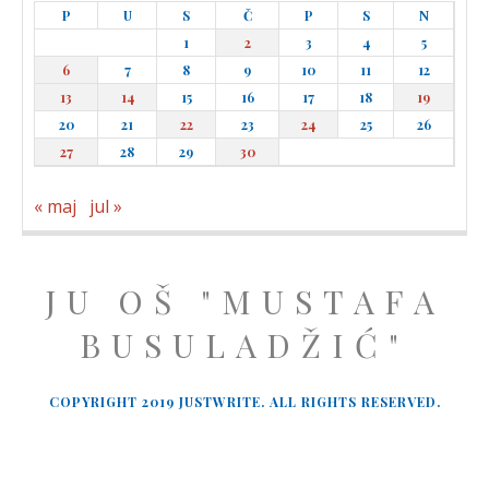
P
U
S
Č
P
S
N
1
2
3
4
5
6
7
8
9
10
11
12
13
14
15
16
17
18
19
20
21
22
23
24
25
26
27
28
29
30
« maj
jul »
JU OŠ "MUSTAFA
BUSULADŽIĆ"
COPYRIGHT 2019 JUSTWRITE. ALL RIGHTS RESERVED.