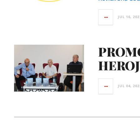
JUL 16, 202
PROMO
HEROJ
JUL 04, 202