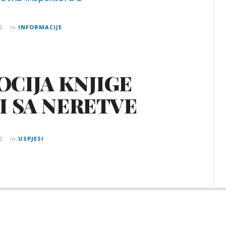
2
in
INFORMACIJE
CIJA KNJIGE
I SA NERETVE
2
in
USPJESI