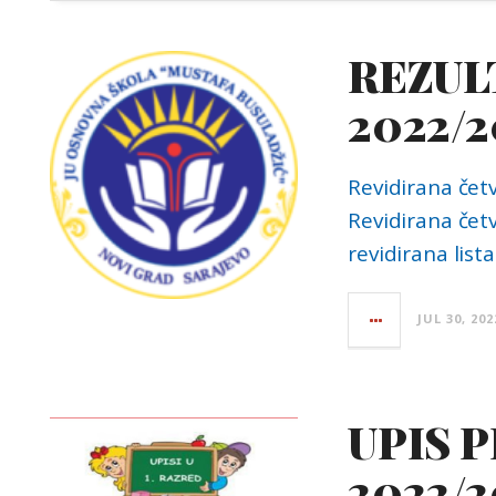
REZUL
2022/2
Revidirana četv
Revidirana četv
revidirana lista
JUL 30, 202
UPIS 
2022/2