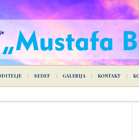
lje
ODITELJE
SEDEF
GALERIJA
KONTAKT
K