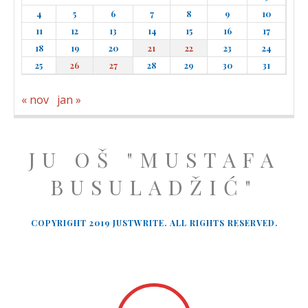
4
5
6
7
8
9
10
11
12
13
14
15
16
17
18
19
20
21
22
23
24
25
26
27
28
29
30
31
« nov
jan »
JU OŠ "MUSTAFA
BUSULADŽIĆ"
COPYRIGHT 2019 JUSTWRITE. ALL RIGHTS RESERVED.