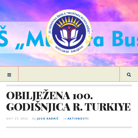
OBILJEŽENA 100.
GODIŠNJICA R. TURKIYE
OKT 27, 2023
by
JUSO KADRIĆ
in
AKTIVNOSTI