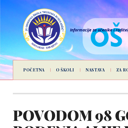
Informacije za učenike i rodite
POČETNA
O ŠKOLI
NASTAVA
ZA R
POVODOM 98 G