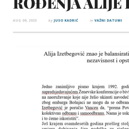
ROĐENJA ALIJE
AUG 09, 2023
by
JUSO KADRIĆ
in
VAŽNI DATUMI