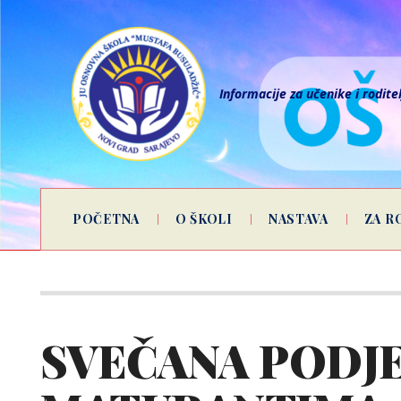
Informacije za učenike i rodite
POČETNA
O ŠKOLI
NASTAVA
ZA R
SVEČANA PODJE