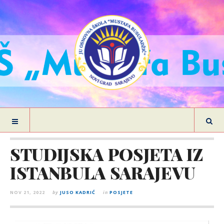
STUDIJSKA POSJETA IZ
ISTANBULA SARAJEVU
NOV 21, 2022
by
JUSO KADRIĆ
in
POSJETE