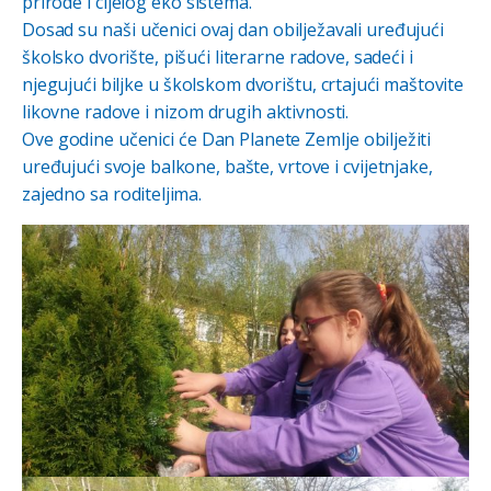
prirode i cijelog eko sistema.
Dosad su naši učenici ovaj dan obilježavali uređujući
školsko dvorište, pišući literarne radove, sadeći i
njegujući biljke u školskom dvorištu, crtajući maštovite
likovne radove i nizom drugih aktivnosti.
Ove godine učenici će Dan Planete Zemlje obilježiti
uređujući svoje balkone, bašte, vrtove i cvijetnjake,
zajedno sa roditeljima.