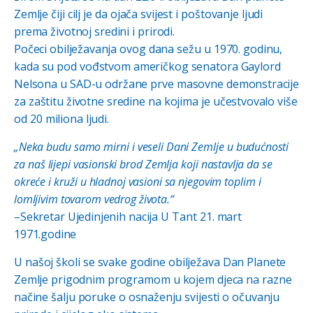
Zemlje čiji cilj je da ojača svijest i poštovanje ljudi
prema životnoj sredini i prirodi.
Počeci obilježavanja ovog dana sežu u 1970. godinu,
kada su pod vođstvom američkog senatora Gaylord
Nelsona u SAD-u održane prve masovne demonstracije
za zaštitu životne sredine na kojima je učestvovalo više
od 20 miliona ljudi.
„Neka budu samo mirni i veseli Dani Zemlje u budućnosti
za naš lijepi vasionski brod Zemlja koji nastavlja da se
okreće i kruži u hladnoj vasioni sa njegovim toplim i
lomljivim tovarom vedrog života.“
–Sekretar Ujedinjenih nacija U Tant 21. mart
1971.godine
U našoj školi se svake godine obilježava Dan Planete
Zemlje prigodnim programom u kojem djeca na razne
načine šalju poruke o osnaženju svijesti o očuvanju