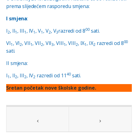
prema slijedećem rasporedu smjena:
I smjena
:
00
I
, II
, III
, IV
, V
, V
, V
razredi od 8
sati.
2
1
1
1
1
2
3
00
VI
, VI
, VII
, VII
, VII
, VIII
, VIII
, IX
, IX
razredi od 8
1
2
1
2
3
1
2
1
2
sati.
II smjena:
40
I
, II
, III
, IV
razredi od 11
sati.
1
2
2
2
Sretan početak nove školske godine.