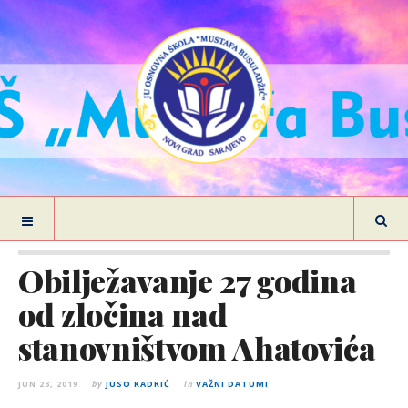
Obilježavanje 27 godina
od zločina nad
stanovništvom Ahatovića
JUN 23, 2019
by
JUSO KADRIĆ
in
VAŽNI DATUMI