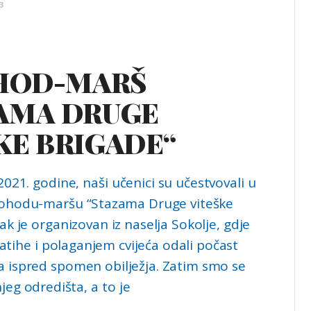
3
OHOD-MARŠ
AMA DRUGE
KE BRIGADE“
2021. godine, naši učenici su učestvovali u
hodu-maršu “Stazama Druge viteške
ak je organizovan iz naselja Sokolje, gdje
tihe i polaganjem cvijeća odali počast
 ispred spomen obilježja. Zatim smo se
njeg odredišta, a to je