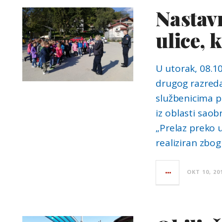
Nastavn
ulice, 
U utorak, 08.10
drugog razreda 
službenicima po
iz oblasti saob
„Prelaz preko u
realiziran zbog
OKT 10, 20