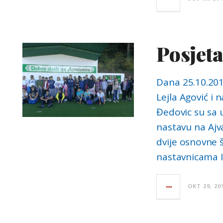
Posjeta
Dana 25.10.201
Lejla Agović i 
Đedovic su sa 
nastavu na Ajv
dvije osnovne 
nastavnicama I
OKT 29, 20