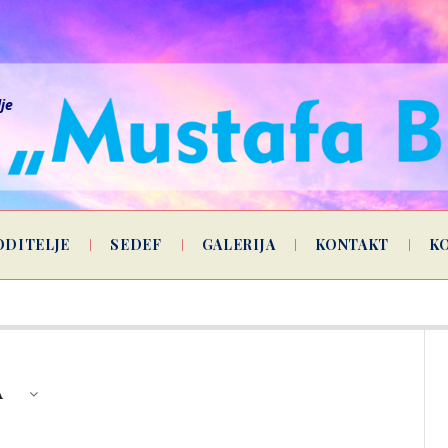
lje
ODITELJE
SEDEF
GALERIJA
KONTAKT
K
A