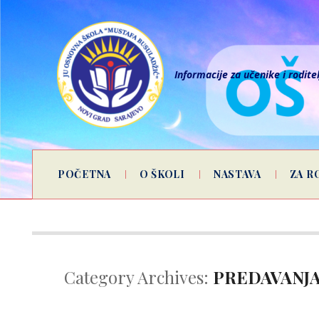
Informacije za učenike i rodite
POČETNA
O ŠKOLI
NASTAVA
ZA R
Category Archives:
PREDAVANJ