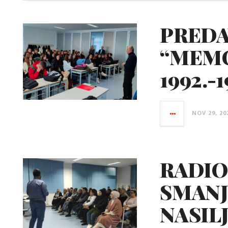
PREDA
“MEMO
1992.-
NOV 29, 20
RADIO
SMANJ
NASIL