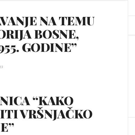
VANJE NA TEMU
RIJA BOSNE,
1955. GODINE”
23
NICA “KAKO
ITI VRŠNJAČKO
JE”