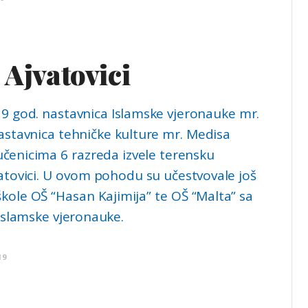
 Ajvatovici
9 god. nastavnica Islamske vjeronauke mr.
nastavnica tehničke kulture mr. Medisa
učenicima 6 razreda izvele terensku
atovici. U ovom pohodu su učestvovale još
škole OŠ “Hasan Kajimija” te OŠ “Malta” sa
slamske vjeronauke.
19