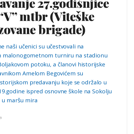
avanje 27.godišnjice
“V” mtbr (Viteške
zovane brigade)
e naši učenici su učestvovali na
m malonogometnom turniru na stadionu
Boljakovom potoku, a članovi historijske
stavnikom Amelom Begovićem su
historijskom predavanju koje se održalo u
19.godine ispred osnovne škole na Sokolju
su u maršu mira
9