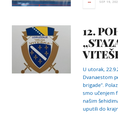
SEP 19, 202
12. P
„STAZ
VITEŠ
U utorak, 22.9.
Dvanaestom po
brigade”. Polaz
smo učenjem fa
našim šehidima
uputili do kraj