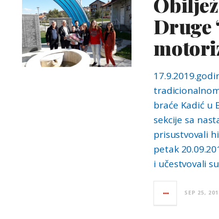
Obiljež
Druge 
motori
17.9.2019.godin
tradicionalno
braće Kadić u 
sekcije sa na
prisustvovali 
petak 20.09.20
i učestvovali 
SEP 25, 201