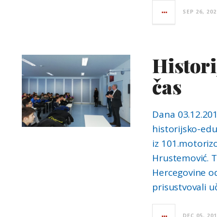
SEP 26, 202
Histori
čas
Dana 03.12.201
historijsko-edu
iz 101.motoriz
Hrustemović. T
Hercegovine od
prisustvovali u
DEC 05, 20