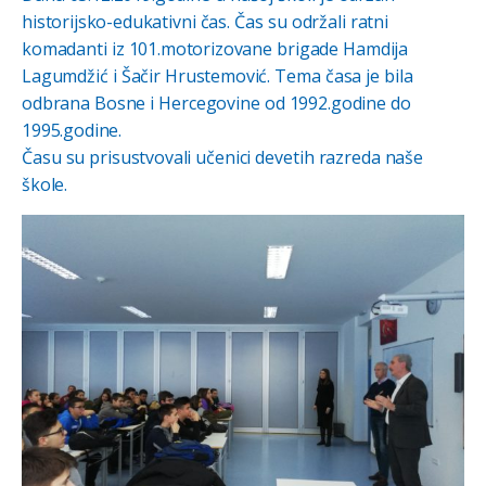
historijsko-edukativni čas. Čas su održali ratni
komadanti iz 101.motorizovane brigade Hamdija
Lagumdžić i Šačir Hrustemović. Tema časa je bila
odbrana Bosne i Hercegovine od 1992.godine do
1995.godine.
Času su prisustvovali učenici devetih razreda naše
škole.