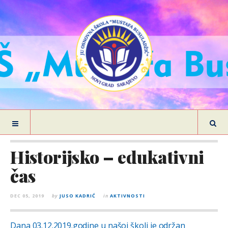
Historijsko – edukativni
čas
DEC 05, 2019
by
JUSO KADRIĆ
in
AKTIVNOSTI
Dana 03.12.2019.godine u našoj školi je održan