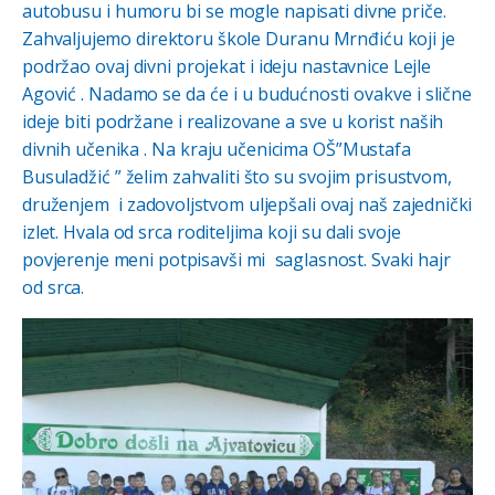
autobusu i humoru bi se mogle napisati divne priče.
Zahvaljujemo direktoru škole Duranu Mrnđiću koji je
podržao ovaj divni projekat i ideju nastavnice Lejle
Agović . Nadamo se da će i u budućnosti ovakve i slične
ideje biti podržane i realizovane a sve u korist naših
divnih učenika . Na kraju učenicima OŠ”Mustafa
Busuladžić ” želim zahvaliti što su svojim prisustvom,
druženjem i zadovoljstvom uljepšali ovaj naš zajednički
izlet. Hvala od srca roditeljima koji su dali svoje
povjerenje meni potpisavši mi saglasnost. Svaki hajr
od srca.