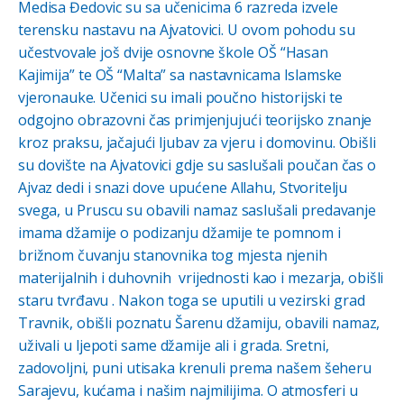
Medisa Đedovic su sa učenicima 6 razreda izvele
terensku nastavu na Ajvatovici. U ovom pohodu su
učestvovale još dvije osnovne škole OŠ “Hasan
Kajimija” te OŠ “Malta” sa nastavnicama Islamske
vjeronauke. Učenici su imali poučno historijski te
odgojno obrazovni čas primjenjujući teorijsko znanje
kroz praksu, jačajući ljubav za vjeru i domovinu. Obišli
su dovište na Ajvatovici gdje su saslušali poučan čas o
Ajvaz dedi i snazi dove upućene Allahu, Stvoritelju
svega, u Pruscu su obavili namaz saslušali predavanje
imama džamije o podizanju džamije te pomnom i
brižnom čuvanju stanovnika tog mjesta njenih
materijalnih i duhovnih vrijednosti kao i mezarja, obišli
staru tvrđavu . Nakon toga se uputili u vezirski grad
Travnik, obišli poznatu Šarenu džamiju, obavili namaz,
uživali u ljepoti same džamije ali i grada. Sretni,
zadovoljni, puni utisaka krenuli prema našem šeheru
Sarajevu, kućama i našim najmilijima. O atmosferi u