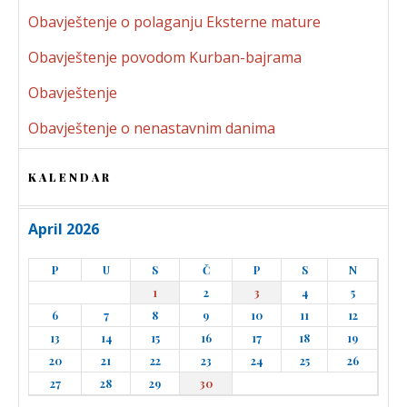
Obavještenje o polaganju Eksterne mature
Obavještenje povodom Kurban-bajrama
Obavještenje
Obavještenje o nenastavnim danima
KALENDAR
April 2026
P
U
S
Č
P
S
N
1
2
3
4
5
6
7
8
9
10
11
12
13
14
15
16
17
18
19
20
21
22
23
24
25
26
27
28
29
30