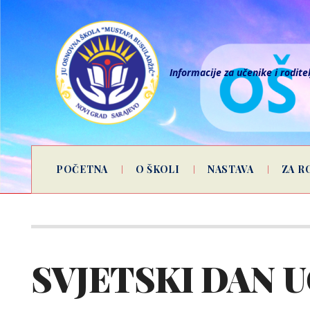
Informacije za učenike i rodite
POČETNA
O ŠKOLI
NASTAVA
ZA R
SVJETSKI DAN U