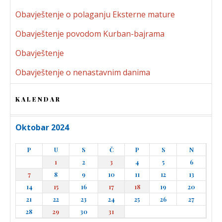
Obavještenje o polaganju Eksterne mature
Obavještenje povodom Kurban-bajrama
Obavještenje
Obavještenje o nenastavnim danima
KALENDAR
Oktobar 2024
P
U
S
Č
P
S
N
1
2
3
4
5
6
7
8
9
10
11
12
13
14
15
16
17
18
19
20
21
22
23
24
25
26
27
28
29
30
31