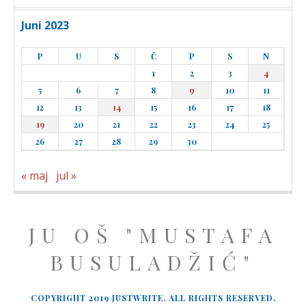
Juni 2023
P
U
S
Č
P
S
N
1
2
3
4
5
6
7
8
9
10
11
12
13
14
15
16
17
18
19
20
21
22
23
24
25
26
27
28
29
30
« maj
jul »
JU OŠ "MUSTAFA
BUSULADŽIĆ"
COPYRIGHT 2019 JUSTWRITE. ALL RIGHTS RESERVED.