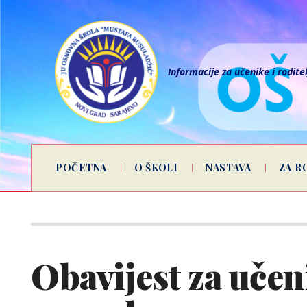
Informacije za učenike i rodite
POČETNA
O ŠKOLI
NASTAVA
ZA R
Obavijest za učen