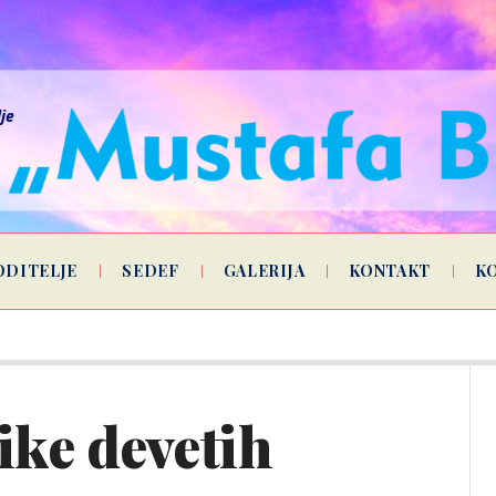
lje
ODITELJE
SEDEF
GALERIJA
KONTAKT
K
ike devetih