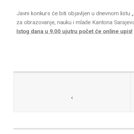
Javni konkurs će biti objavljen u dnevnom listu 
za obrazovanje, nauku i mlade Kantona Sarajevo
Istog dana u 9.00 ujutru počet će online upis!