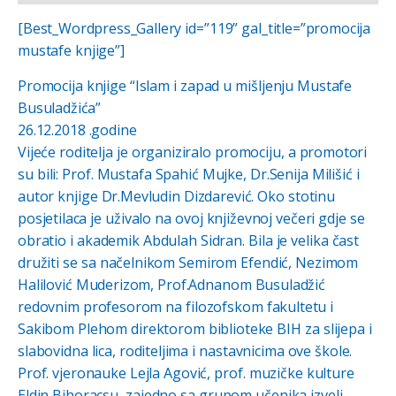
[Best_Wordpress_Gallery id=”119” gal_title=”promocija
mustafe knjige”]
Promocija knjige “Islam i zapad u mišljenju Mustafe
Busuladžića”
26.12.2018 .godine
Vijeće roditelja je organiziralo promociju, a promotori
su bili: Prof. Mustafa Spahić Mujke, Dr.Senija Milišić i
autor knjige Dr.Mevludin Dizdarević. Oko stotinu
posjetilaca je uživalo na ovoj književnoj večeri gdje se
obratio i akademik Abdulah Sidran. Bila je velika čast
družiti se sa načelnikom Semirom Efendić, Nezimom
Halilović Muderizom, Prof.Adnanom Busuladžić
redovnim profesorom na filozofskom fakultetu i
Sakibom Plehom direktorom biblioteke BIH za slijepa i
slabovidna lica, roditeljima i nastavnicima ove škole.
Prof. vjeronauke Lejla Agović, prof. muzičke kulture
Eldin Bihoracsu zajedno sa grupom učenika izveli