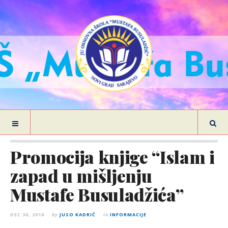
Promocija knjige “Islam i
zapad u mišljenju
Mustafe Busuladžića”
DEC 30, 2018
by
JUSO KADRIĆ
in
INFORMACIJE